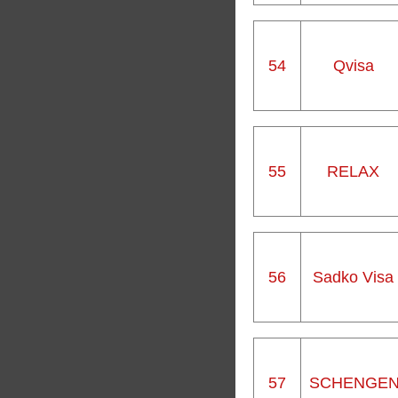
54
Qvisa
55
RELAX
56
Sadko Visa
57
SCHENGE