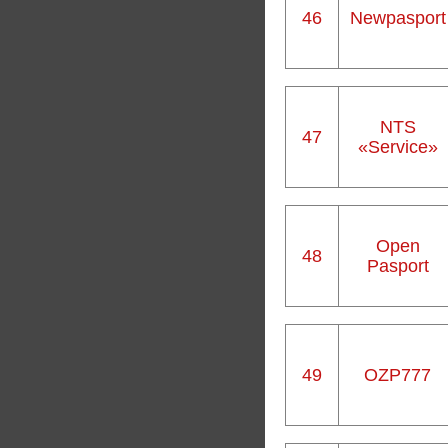
46
Newpasport
NTS
47
«Service»
Open
48
Pasport
49
OZP777