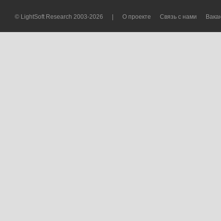
© LightSoft Research 2003-2026
|
О проекте
Связь с нами
Вака