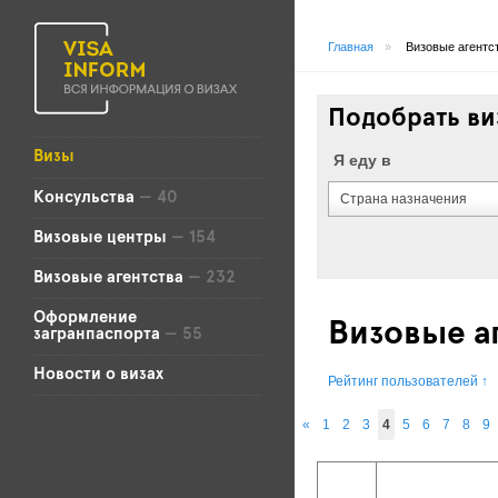
Главная
»
Визовые агентс
Подобрать ви
Визы
Я еду в
Консульства
— 40
Страна назначения
Визовые центры
— 154
Визовые агентства
— 232
Оформление
Визовые а
загранпаспорта
— 55
Новости о визах
Рейтинг пользователей
↑
«
1
2
3
4
5
6
7
8
9