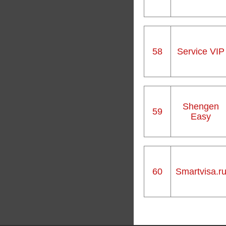
58
Service VIP
Shengen
59
Easy
60
Smartvisa.r