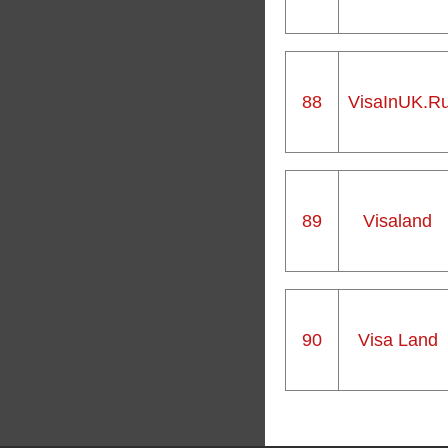
88
VisaInUK.R
89
Visaland
90
Visa Land