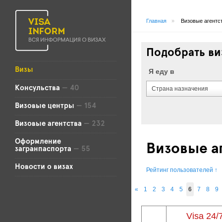
Главная
»
Визовые агентс
Подобрать ви
Визы
Я еду в
Консульства
— 40
Страна назначения
Визовые центры
— 154
Визовые агентства
— 232
Оформление
Визовые а
загранпаспорта
— 55
Новости о визах
Рейтинг пользователей
↑
«
1
2
3
4
5
6
7
8
9
Visa 24/