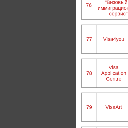
"Визовый
76
иммиграцио
сервис"
77
Visa4you
Visa
78
Application
Centre
79
VisaArt