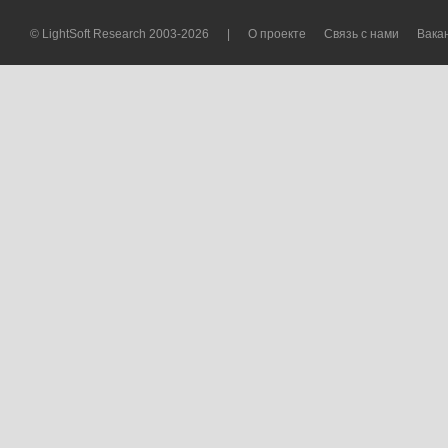
© LightSoft Research 2003-2026
|
О проекте
Связь с нами
Вака