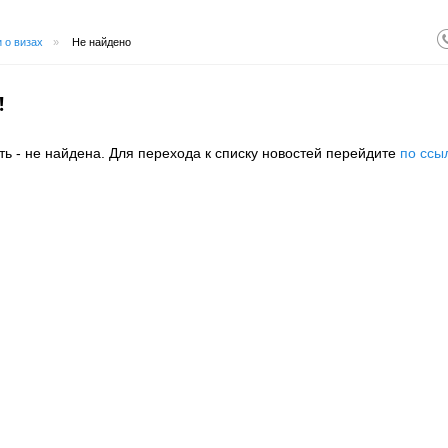
 о визах
»
Не найдено
!
ть - не найдена. Для перехода к списку новостей перейдите
по ссы