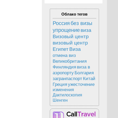
Облако тегов
Россия
без визы
упрощение
виза
Визовый центр
визовый центр
Египет
Виза
отмена виз
Великобритания
Финляндия
виза в
аэропорту
Болгария
загранпаспорт
Китай
Греция
ужесточение
изменения
Дактилоскопия
Шенген