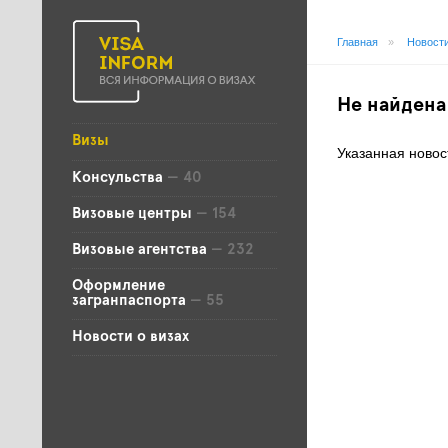
Главная
»
Новости
Не найдена
Визы
Указанная новос
Консульства
— 40
Визовые центры
— 154
Визовые агентства
— 232
Оформление
загранпаспорта
— 55
Новости о визах