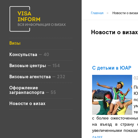
Главная
»
Новости о виза
Новости о визах
Визы
Консульства
— 40
Визовые центры
— 154
С детьми в ЮАР
Визовые агентства
— 232
0
П
Оформление
загранпаспорта
— 55
Ю
п
Новости о визах
у
т
с более ожесточенн
на въезд в страну 
увеличенными показат
ДАЛЕЕ