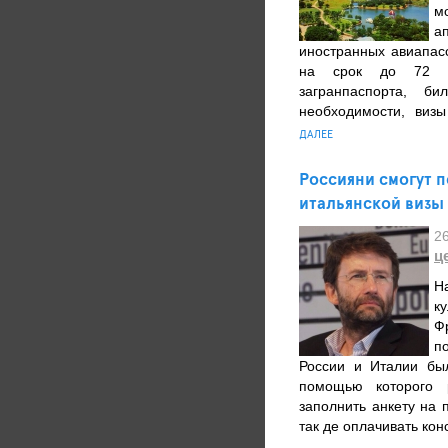
м
а
иностранных авиапас
на срок до 72 ча
загранпаспорта, б
необходимости, визы
ДАЛЕЕ
Россияни смогут 
итальянской визы
2
ц
Н
к
Ф
п
России и Италии был
помощью которого р
заполнить анкету на 
так де оплачивать кон