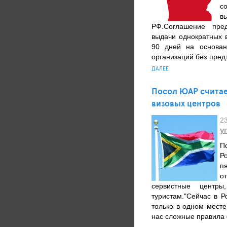
с
в
РФ.Соглашение пре
выдачи однократных 
90 дней на основа
организаций без пред
ДАЛЕЕ
Посол ЮАР считае
визовых центров
2
у
П
Р
п
о
сервистные центр
туристам."Сейчас в 
только в одном месте
нас сложные правила