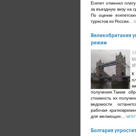
Египет отменил плату
за въездную визу на с
По оценке египетски
туристов из России...
Ч
Великобритания у
режим
1
к
у
К
п
в
получения.Таким об
стоимость их получен
ведомости останетс
рабочая кратковреме
для желающих...
ЧИТАТ
Болгария упрости