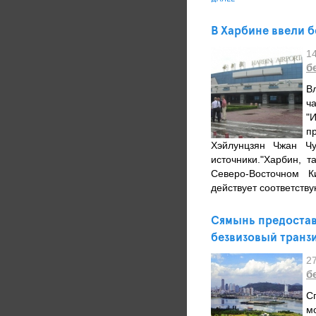
В Харбине ввели б
1
б
В
ч
"
п
Хэйлунцзян Чжан Ч
источники."Харбин, 
Северо-Восточном 
действует соответств
Сямынь предостав
безвизовый транз
2
б
С
м