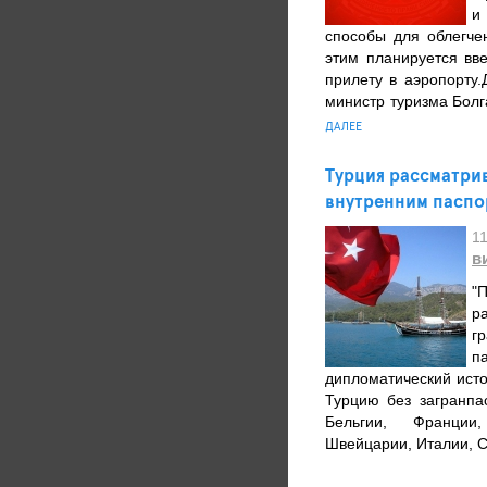
и
способы для облегчен
этим планируется вв
прилету в аэропорту
министр туризма Болг
ДАЛЕЕ
Турция рассматри
внутренним паспо
1
в
"
р
г
п
дипломатический исто
Турцию без загранпа
Бельгии, Франции
Швейцарии, Италии, С