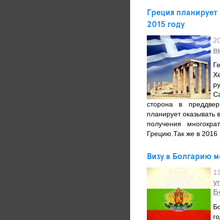
Греция планирует
2015 году
2
в
Г
Х
р
С
сторона в преддвер
планирует оказывать
получения многокра
Грецию.Так же в 2016 
Визу в Болгарию 
1
у
Б
Б
г