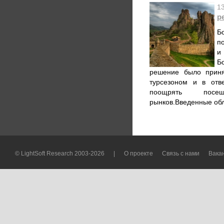
1
р
Б
п
и
Б
решение было приня
турсезоном и в отв
поощрять посе
рынков.Введенные обл
© LightSoft Research 2003-2026
|
О проекте
Связь с нами
Вака