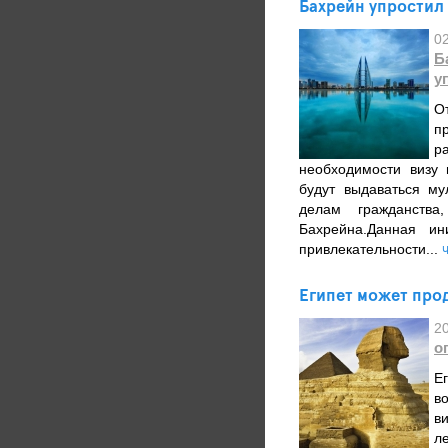
Бахрейн упростил
0
Б
у
О
п
р
необходимости визу
будут выдаваться му
делам гражданства
Бахрейна.Данная ин
привлекательности...
Египет может про
2
о
Е
в
в
л