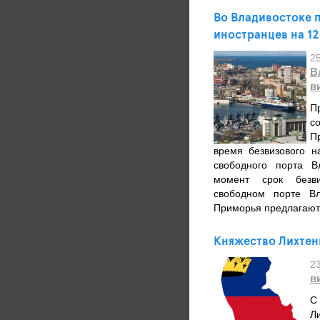
Во Владивостоке 
иностранцев на 12
2
В
в
П
с
П
время безвизового н
свободного порта В
момент срок безви
свободном порте Вл
Приморья предлагают 
Княжество Лихтен
2
в
С
Л