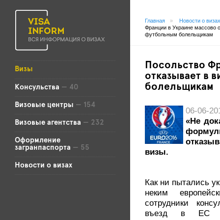
Главная
»
Новости о виза
Франции в Украине массово о
футбольным болельщикам
Посольство Фр
Визы
отказывает в 
болельщикам
Консульства
— 40
Визовые центры
— 154
06-06-20
«Не док
Визовые агентства
— 232
форм
Оформление
отказы
загранпаспорта
— 55
визы.
Новости о визах
Как ни пытались у
неким европейс
сотрудники конс
въезд в ЕС р