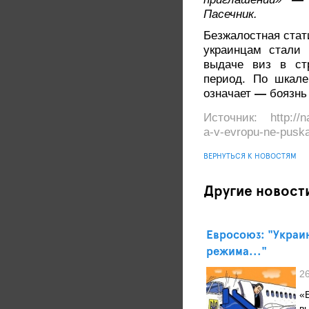
Пасечник.
Безжалостная стат
украинцам стали 
выдаче виз в ст
период. По шкале
означает
—
боязнь 
Источник: http://na
a-v-evropu-ne-puska
ВЕРНУТЬСЯ К НОВОСТЯМ
Другие новост
Евросоюз: "Украи
режима..."
2
«
в