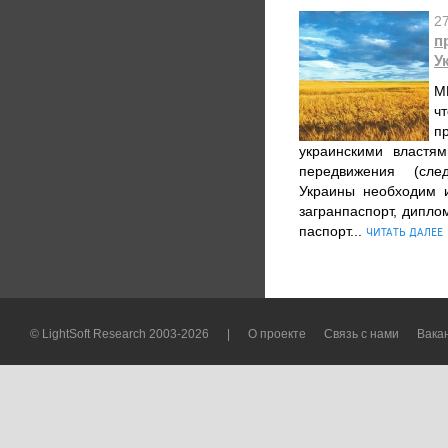
2
п
У
М
ч
п
украинскими властя
передвижения (сле
Украины необходим 
загранпаспорт, дипло
паспорт...
ЧИТАТЬ ДАЛЕЕ
© LightSoft Research 2003-2026
|
О проекте
Связь с нами
Вака