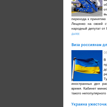
о
о
в
перехода к принятию
Лещенко на своей с
народный депутат от 
ДАЛЕЕ
Виза россиянам дл
0
В
п
д
р
Т
иностранных дел ра
время. Кабинет минис
такого непопулярного 
Украина ужесточи