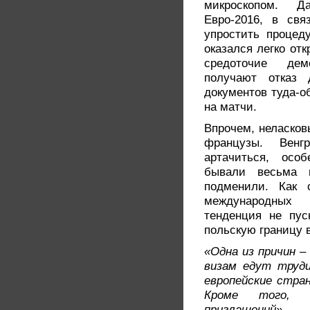
микроскопом. Д
Евро-2016, в св
упростить процед
оказался легко от
средоточие дем
получают отказ 
документов туда-о
на матчи.
Впрочем, неласков
французы. Вен
артачиться, осо
бывали весьма п
подменили. Как 
международных
тенденция не пус
польскую границу в
«Одна из причин –
визам едут труди
европейские стран
Кроме того, 
приглашений»
—