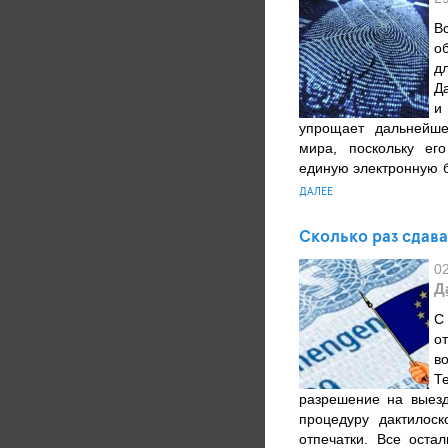
В
о
д
Д
и
упрощает дальнейше
мира, поскольку ег
единую электронную б
ДАЛЕЕ
Сколько раз сдава
0
Д
С
о
в
Т
разрешение на выезд
процедуру дактилос
отпечатки. Все оста