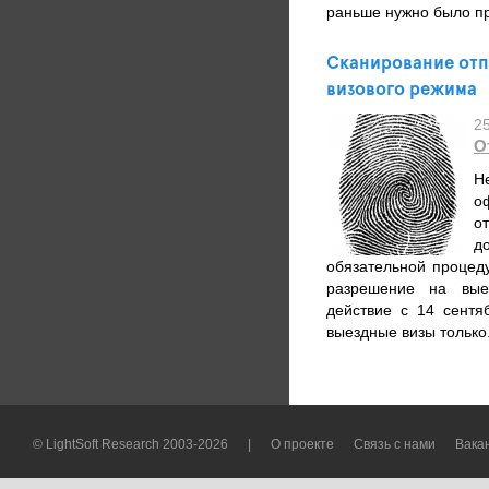
раньше нужно было пр
Сканирование отп
визового режима
2
О
Н
о
о
д
обязательной процед
разрешение на выез
действие с 14 сент
выездные визы только.
© LightSoft Research 2003-2026
|
О проекте
Связь с нами
Вака