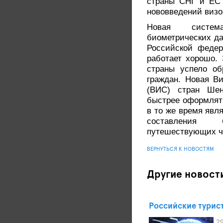
страны СНГ и ЕС 
нововведений визо
Новая систем
биометрических да
Российской федер
работает хорошо.
страны успело об
граждан. Новая В
(ВИС) стран Шенг
быстрее оформлят
в то же время явл
составления
путешествующих че
ВЕРНУТЬСЯ К НОВОСТЯМ
Другие новост
Российские турис
2