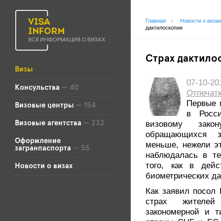
Главная
»
Новости о виза
дактилоскопии
Страх дактило
Визы
07-10-
Консульства
— 40
Отпечат
Первые 
Визовые центры
— 154
в Росс
визовому зако
Визовые агентства
— 232
обращающихся з
Оформление
меньше, нежели э
загранпаспорта
— 55
наблюдалась в те
того, как в дей
Новости о визах
биометрических да
Как заявил посол
страх жителей
закономерной и т