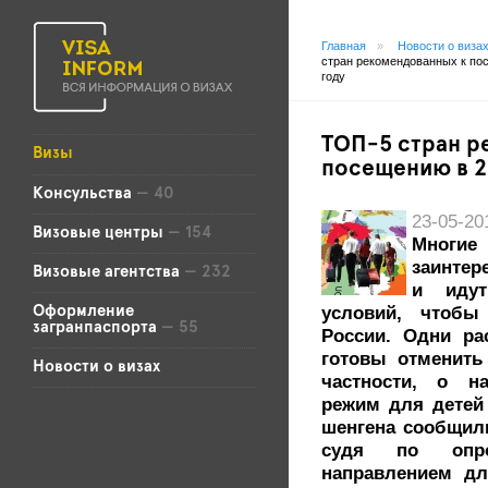
Главная
»
Новости о виза
стран рекомендованных к по
году
ТОП-5 стран р
Визы
посещению в 2
Консульства
— 40
23-05-20
Визовые центры
— 154
Многи
заинтер
Визовые агентства
— 232
и идут
условий, чтобы
Оформление
загранпаспорта
— 55
России. Одни ра
готовы отменить
Новости о визах
частности, о н
режим для детей
шенгена сообщили
судя по опро
направлением дл