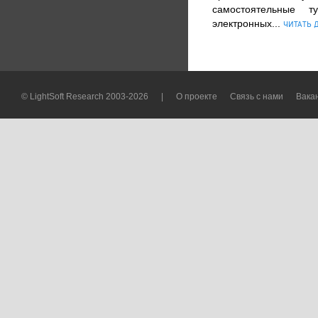
самостоятельные т
электронных...
ЧИТАТЬ 
© LightSoft Research 2003-2026
|
О проекте
Связь с нами
Вака