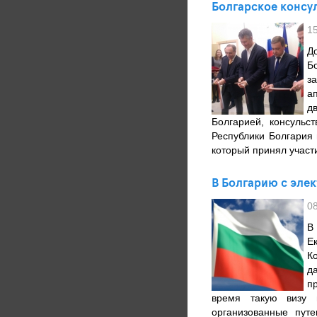
Болгарское консу
1
Д
Б
з
а
д
Болгарией, консульс
Республики Болгария
который принял участ
В Болгарию с эле
0
В
Е
К
д
п
время такую визу 
организованные пут