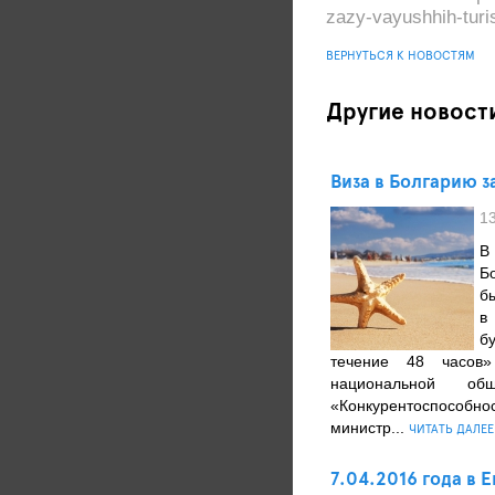
zazy-vayushhih-turis
ВЕРНУТЬСЯ К НОВОСТЯМ
Другие новост
Виза в Болгарию за
1
В
Б
б
в
б
течение 48 часов
национальной об
«Конкурентоспособн
министр...
ЧИТАТЬ ДАЛЕЕ
7.04.2016 года в 