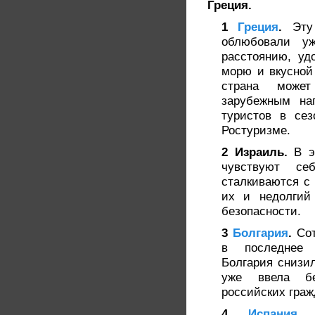
Греция.
1
Греция
.
Эту 
облюбовали уж
расстоянию, удо
морю и вкусной
страна може
зарубежным на
туристов в сез
Ростуризме.
2 Израиль.
В эт
чувствуют се
сталкиваются с
их и недолгий 
безопасности.
3
Болгария
.
Сот
в последнее 
Болгария снизи
уже ввела б
российских граж
4
Испания
.
И