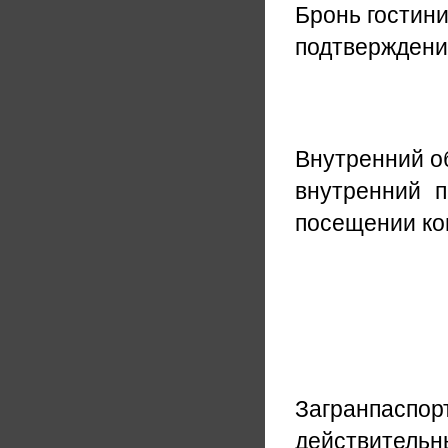
Бронь гостин
подтверждени
Внутренний о
внутренний п
посещении ко
Загранпаспор
действитель