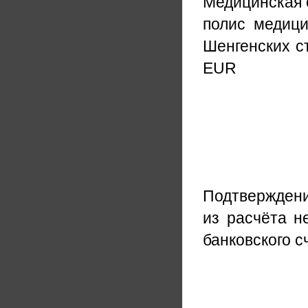
Медицинская 
полис медици
Шенгенских с
EUR
Подтверждени
из расчёта н
банковского с