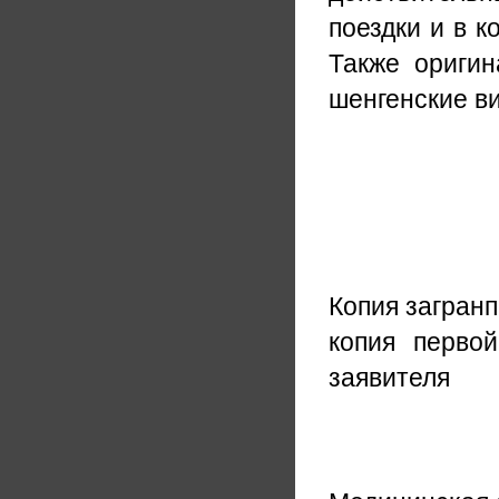
поездки и в 
Также оригин
шенгенские в
Копия загран
копия перво
заявителя