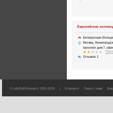
Европейская коллек
Белорусская (Коль
Москва, Ленинградс
проспект дом 7, офи
Польз
рейтин
Отзывов: 1
© LightSoft Research 2003-2026
|
О проекте
Связь с нами
Вак