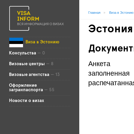
Главная
»
Виза в Эстонию
Эстония
Виза в Эстонию
Докумен
Консульства
— 0
Анкета
Визовые центры
— 8
заполненна
Визовые агентства
— 13
распечатанна
Оформление
загранпаспорта
— 55
Новости о визах