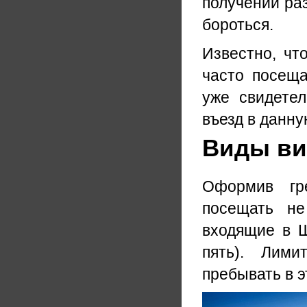
получении раз
бороться.
Известно, чт
часто посеща
уже свидете
въезд в данну
Виды виз
Оформив гре
посещать не
входящие в Ш
пять). Лими
пребывать в э