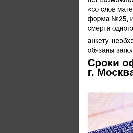
«со слов мате
форма №25, и
смерти одного
анкету, необх
обязаны запол
Сроки о
г. Москв