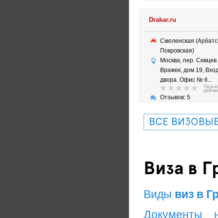
Drakar.ru
Смоленская (Арбатс
Покровская)
Москва, пер. Сивцев
Вражек, дом 19, Вхо
двора. Офис № 6...
Польз
рейтин
Отзывов: 5
ВСЕ ВИЗОВЫЕ
Виза в 
Виды
виз в Г
Документы 