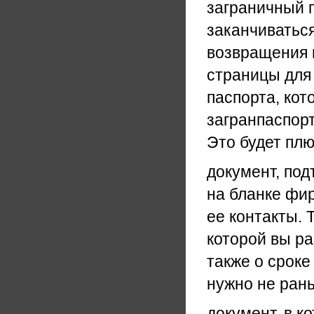
заграничный п
заканчиваться
возвращения и
страницы для
паспорта, кот
загранпаспорт
Это будет плю
документ, по
на бланке фи
ее контакты.
которой вы ра
также о сроке
нужно не рань
документ, в к