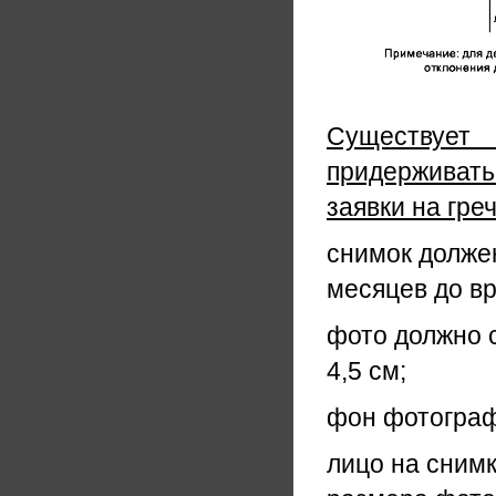
Существует 
придерживат
заявки на гре
снимок должен
месяцев до в
фото должно 
4,5 см;
фон фотограф
лицо на снимк