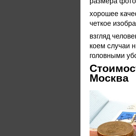
размера фото
хорошее каче
четкое изобра
взгляд челове
коем случаи н
головными уб
Стоимост
Москва