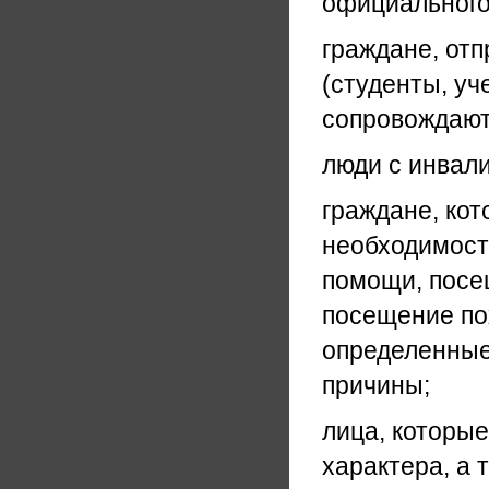
официального
граждане, от
(студенты, уч
сопровождают
люди с инвал
граждане, кот
необходимост
помощи, посе
посещение пох
определенные
причины;
лица, которые
характера, а