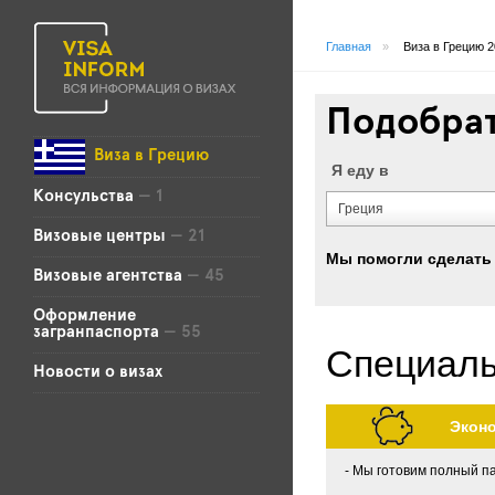
Главная
»
Виза в Грецию 
Подобрат
Виза в Грецию
Я еду в
Консульства
— 1
Греция
Визовые центры
— 21
Мы помогли сделать 
Визовые агентства
— 45
Оформление
загранпаспорта
— 55
Специаль
Новости о визах
Экон
Мы готовим полный па