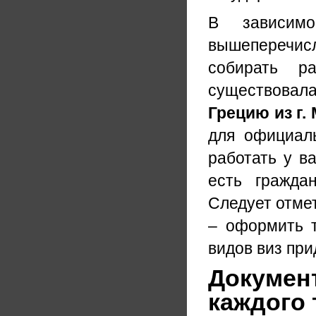
В зависим
вышеперечисл
собирать р
существовал
Грецию из г.
для официал
работать у ва
есть гражда
Следует отмет
– оформить т
видов виз при
Документ
каждого