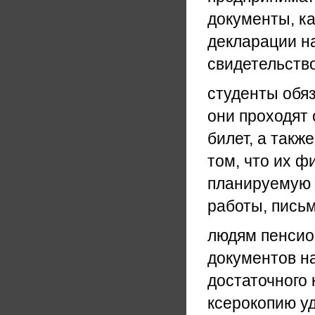
документы, ка
декларации на
свидетельство
студенты обя
они проходят 
билет, а такж
том, что их 
планируемую п
работы, письм
людям пенсио
документов на
достаточного 
ксерокопию у