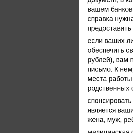
вашем банков
справка нужна
предоставить 
если ваших ли
обеспечить св
рублей), вам
письмо. К нем
места работы,
родственных 
спонсировать
является ваши
жена, муж, ре
медицинская 