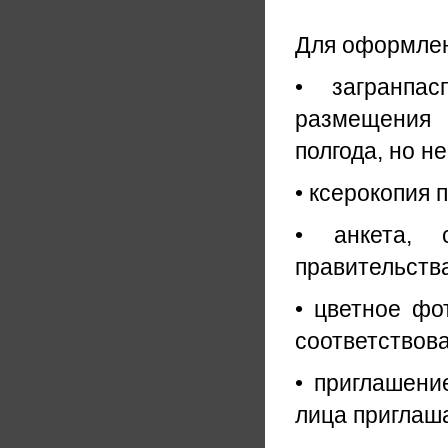
Для оформлен
• загранпа
размещения 
полгода, но н
• ксерокопия 
• анкета, 
правительства
• цветное фо
соответствов
• приглашени
лица приглаш