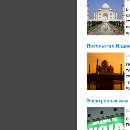
2
В
к
с
н
п
Посольство Индии
1
И
т
у
т
п
Электронная виза
0
С
П