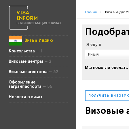
Главная
»
Виза в Индию 2
Подобрат
Виза в Индию
Я еду в
Консульства
— 1
Индия
Визовые центры
— 2
Мы помогли сделать
Визовые агентства
— 32
Оформление
загранпаспорта
— 55
ПОЛУЧИТЬ ВИЗОВУ
Новости о визах
Визовые а