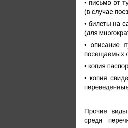
• письмо от 
(в случае поез
• билеты на с
(для многокра
• описание п
посещаемых с
• копия паспо
• копия свид
переведенные
Прочие виды
среди переч