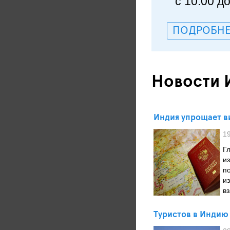
с 10.00 д
ПОДРОБНЕ
Новости 
Индия упрощает 
1
Г
и
п
и
в
Туристов в Индию