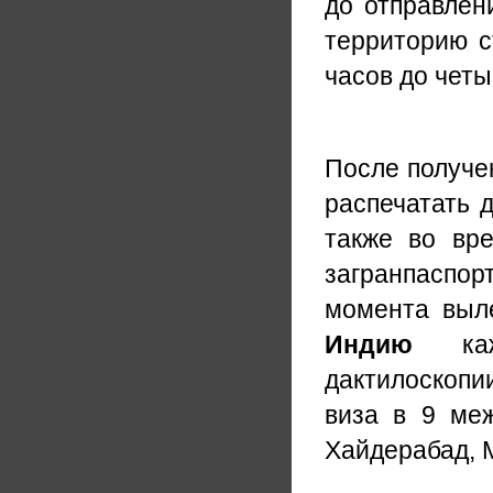
до отправлен
территорию с
часов до четы
После получе
распечатать д
также во вре
загранпаспо
момента выл
Индию
кажд
дактилоскопи
виза в 9 меж
Хайдерабад, 