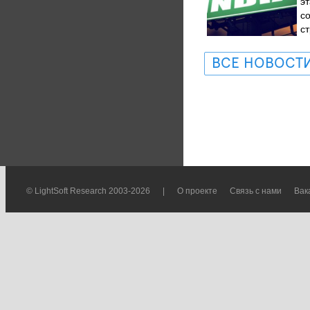
э
с
ст
ВСЕ НОВОСТ
© LightSoft Research 2003-2026
|
О проекте
Связь с нами
Вак