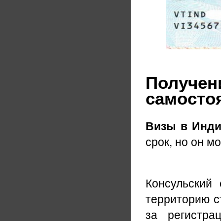
Получени
самосто
Визы в Инд
срок, но он м
Консульский
территорию с
за регистра