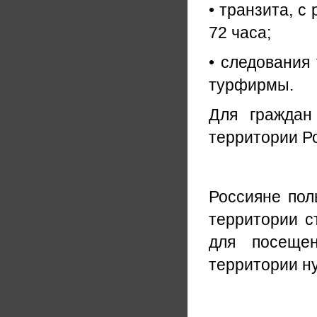
• транзита, с
72 часа;
• следования 
турфирмы.
Для граждан
территории Ро
Россияне пол
территории с
для посещен
территории н