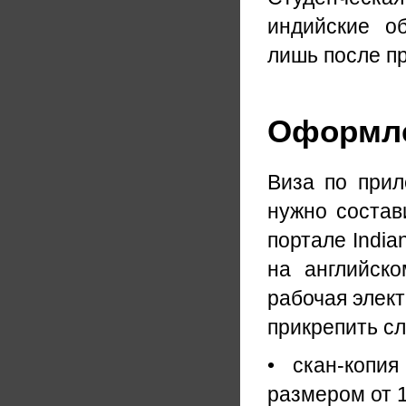
индийские о
лишь после пр
Оформле
Виза по прил
нужно состав
портале India
на английск
рабочая элект
прикрепить с
• скан-копи
размером от 1