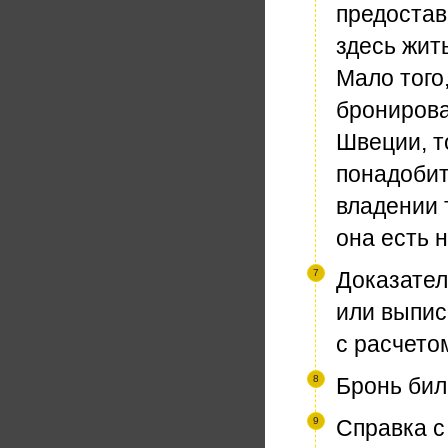
предостав
здесь жит
Мало того
бронирова
Швеции, т
понадобит
владении 
она есть 
Доказател
или выпис
с расчето
Бронь бил
Справка с