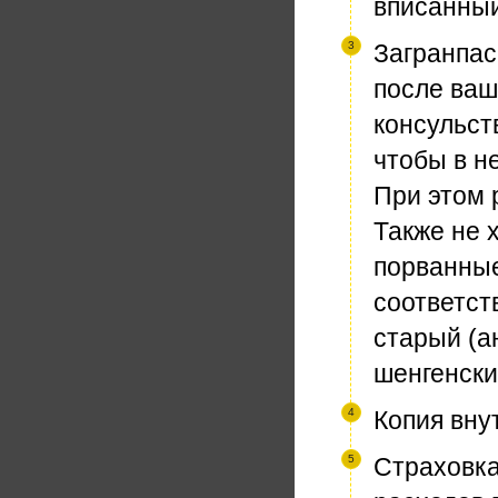
вписанный
Загранпас
после ваш
консульст
чтобы в н
При этом 
Также не 
порванные
соответст
старый (а
шенгенски
Копия вну
Страховка