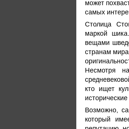
может похваст
самых интерес
Столица Сто
маркой шика
вещами шведс
странам мира
оригинальнос
Несмотря на
средневековой
кто ищет кул
исторические
Возможно, с
который име
репутацию, н