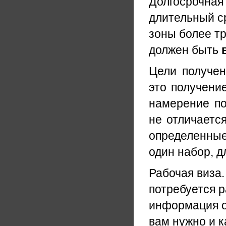
Долгосрочная 
длительный ср
зоны более т
должен быть
Цели получен
это получени
намерение п
не отличается
определенные
один набор, д
Рабочая виза.
потребуется р
информация о
вам нужно и к