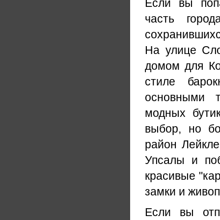
Если вы поп
часть горо
сохранившихс
На улице Сло
домом для Ко
стиле барок
основными т
модных бути
выбор, но б
район Лейкле
Упсалы и поб
красивые "ка
замки и живо
Если вы отп