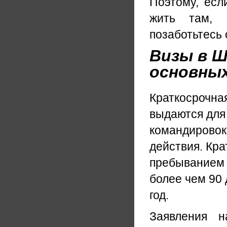
Поэтому, есл
жить там, 
позаботьтесь 
Визы в Ш
основных
Краткосрочная
выдаются для 
командировок,
действия. Кра
пребыванием 
более чем 90 
год.
Заявления 