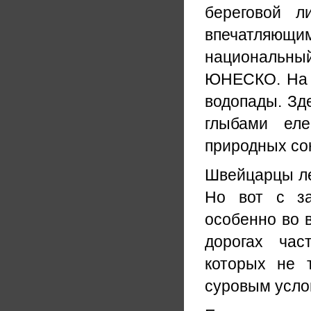
береговой л
впечатляющими
национальны
ЮНЕСКО. На 
водопады. Зд
глыбами ел
природных со
Швейцарцы лег
Но вот с за
особенно во 
дорогах час
которых не 
суровым усло