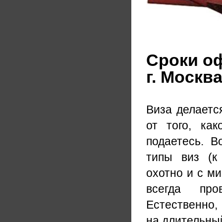
Сроки о
г. Москв
Виза делаетс
от того, ка
подаетесь. В
типы виз (к
охотно и с м
всегда про
Естественно,
на длительный