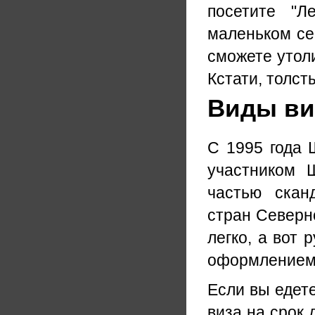
посетите "Л
маленьком сев
сможете утол
Кстати, толс
Виды ви
С 1995 года 
участником Ш
частью скан
стран Северн
легко, а вот 
оформлением 
Если вы едете
виза на срок 