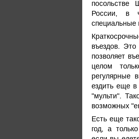
посольстве 
России, в 
специальные 
Краткосрочны
въездов. Это
позволяет въ
целом толь
регулярные в
ездить еще в 
"мульти". Та
возможных "en
Есть еще тако
год, а тольк
если вы едет