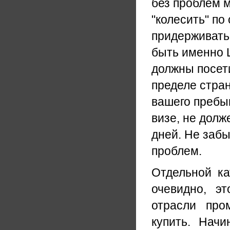
без проблем м
"колесить" по
придерживать
быть именно Ш
должны посети
пределе стран
вашего пребыв
визе, не дол
дней. Не забы
проблем.
Отдельной ка
очевидно, э
отрасли про
купить. Начи