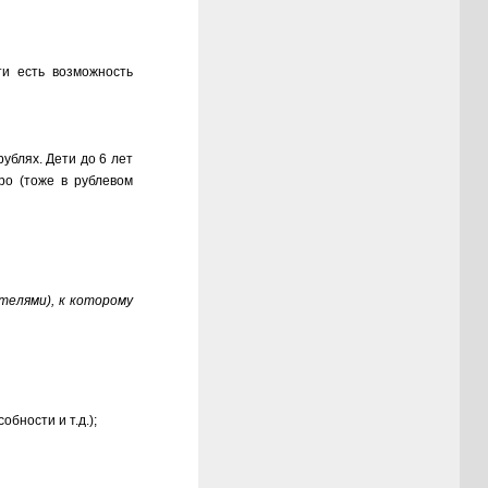
и есть возможность
ублях. Дети до 6 лет
ро (тоже в рублевом
телями), к которому
бности и т.д.);