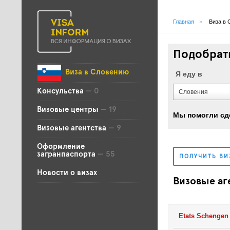
Главная
»
Виза в 
Подобрать
Виза в Словению
Я еду в
Консульства
— 0
Словения
Визовые центры
— 19
Мы помогли сд
Визовые агентства
— 9
Оформление
загранпаспорта
— 55
ПОЛУЧИТЬ В
Новости о визах
Визовые аг
Etats Schengen