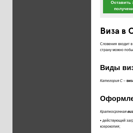
Оставить 
получен
Виза в
Словения входит в
страну можно побыв
Виды виз
Категория С
–
виз
Оформлен
Краткосрочная
ви
• действующий заг
ксерокопия;