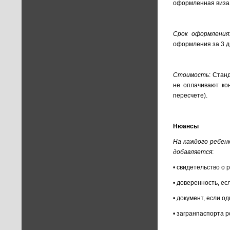
оформленная виза
Срок оформления
оформления за 3 дн
Стоимость
: Стан
не оплачивают ко
пересчете).
Нюансы
На каждого ребен
добавляется
:
• свидетельство о 
• доверенность, ес
• документ, если о
• загранпаспорта р