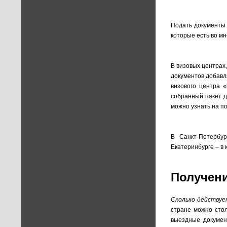
Подать документы 
которые есть во мн
В визовых центрах,
документов добавл
визового центра «
собранный пакет д
можно узнать на п
В Санкт-Петербур
Екатеринбурге – в 
Получени
Сколько действуе
стране можно стол
выездные докумен