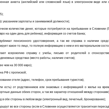
ненная анкета (английский или словенский язык) в электронном виде или 
5);
 (с указанием зарплаты и занимаемой должности);
точном количестве денег, которые потребуются на пребывании в Словении (
евро на один день для ребенка), информация со счетов банка;
дубликат пенсионного удостоверения, а так же справка о наличии средс
ирует какое-то лицо, то полную информацию о нем и его материальном состо
гают ксерокопию справку с учебы, письмо от родителей о спонсорств
денежных средствах (место работы, наличие счетов);
ее чем на 30 000 евро);
на РФ с пропиской;
ровании отеля (адрес, телефон, срок пребывания туристов);
сли есть) от родственников или знакомых с информацией о жилье на вре
ортные данные обеих сторон, а так же характер отношений между сторонами)
д в обе стороны в любом виде (электронный вид, печатный, бронирование);
аршрут во все стороны (если в Словении осуществляется транзитная пересад