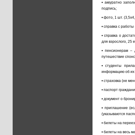
• аккуратно запол
подпись;
• фото, 1 шт. (3,5х4,
• справка с работы
• справка о доста
для взрослого, 25 
• пенсионерам – 
путешествие спонс
• студенты прила
информацию об их 
• страховка (не мен
• паспорт граждани
• документ о брони
• приглашение (е
(указываются пасп
• билеты на переез
• билеты на весь м