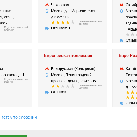
д
Чеховская
Октяб
Большая
Москва, ул. Марксистская
Москв
9, стр.1,
д.3 оф.502
проспе
Пользовательский
аж 2...
здани
рейтинг
Пользовательский
Отзывов: 0
«Акаде
рейтинг
Отзыв
Европейская коллекция
Евро Рез
ост
Белорусская (Кольцевая)
Китай
оровского, д. 1
Москва, Ленинградский
Рижс
Пользовательский
проспект дом 7, офис 305
Москв
рейтинг
Пользовательский
д. 1/2
рейтинг
Отзывов: 1
Отзыв
ЕНТСТВА ПО СЛОВЕНИИ