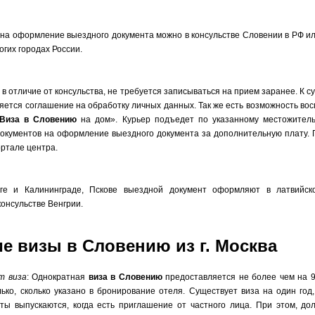
на оформление выездного документа можно в консульстве Словении в РФ ил
огих городах России.
 в отличие от консульства, не требуется записываться на прием заранее. К 
яется соглашение на обработку личных данных. Так же есть возможность вос
Виза в Словению
на дом». Курьер подъедет по указанному местожитель
окументов на оформление выездного документа за дополнительную плату. 
ортале центра.
ге и Калининграде, Пскове выездной документ оформляют в латвийско
консульстве Венгрии.
е визы в Словению из г. Москва
т виза
: Однократная
виза в Словению
предоставляется не более чем на 9
ько, сколько указано в бронирование отеля. Существует виза на один год,
ты выпускаются, когда есть приглашение от частного лица. При этом, до