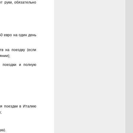
от руки, обязательно
50 евро на один день
тв на поездку (если
янии);
е поездки и полную
мя поездки в Италию
;
ка).