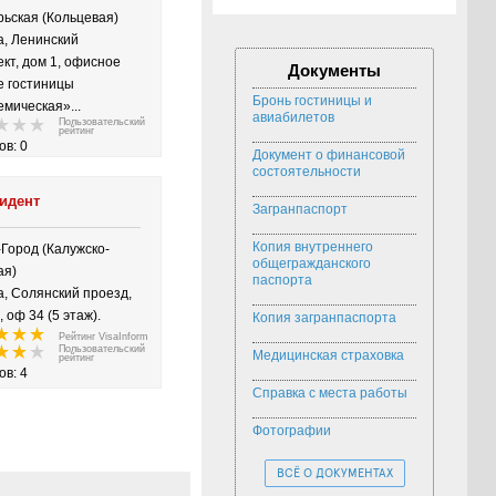
рьская (Кольцевая)
а, Ленинский
кт, дом 1, офисное
Документы
е гостиницы
Бронь гостиницы и
мическая»...
авиабилетов
Пользовательский
рейтинг
ов: 0
Документ о финансовой
состоятельности
идент
Загранпаспорт
Копия внутреннего
-Город (Калужско-
общегражданского
кая)
паспорта
а, Солянский проезд,
7, оф 34 (5 этаж).
Копия загранпаспорта
Рейтинг VisaInform
Пользовательский
Медицинская страховка
рейтинг
ов: 4
Справка с места работы
Фотографии
ВСЁ О ДОКУМЕНТАХ