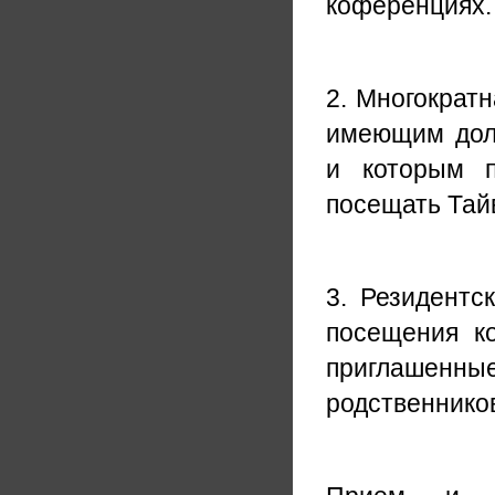
коференциях.
2. Многократн
имеющим долг
и которым п
посещать Тай
3. Резидентск
посещения к
приглашенны
родственников,