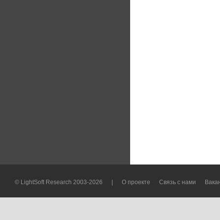
© LightSoft Research 2003-2026
|
О проекте
Связь с нами
Вака