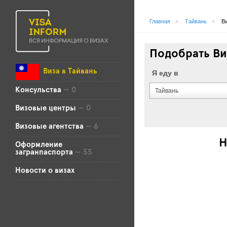
Главная
»
Тайвань
»
В
Подобрать Ви
Виза в Тайвань
Я еду в
Консульства
— 0
Тайвань
Визовые центры
— 0
Визовые агентства
— 6
Н
Оформление
загранпаспорта
— 55
Новости о визах