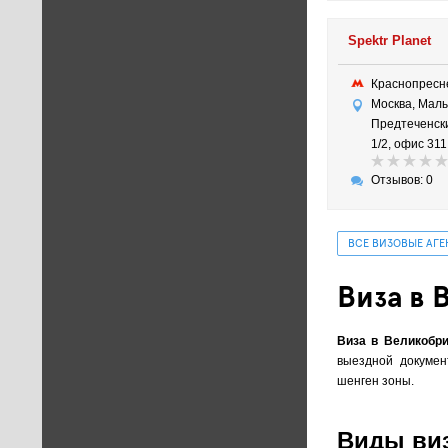
Spektr Planet
Краснопрес
Москва, Мал
Предтеченски
1/2, офис 311
Отзывов: 0
ВСЕ ВИЗОВЫЕ АГ
Виза в
Виза в Великобри
выездной докумен
шенген зоны.
Виды виз