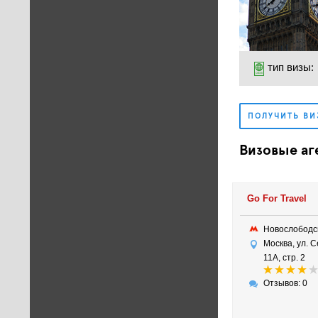
тип визы:
ПОЛУЧИТЬ ВИ
Визовые аг
Go For Travel
Новослобод
Москва, ул. 
11A, стр. 2
Отзывов: 0