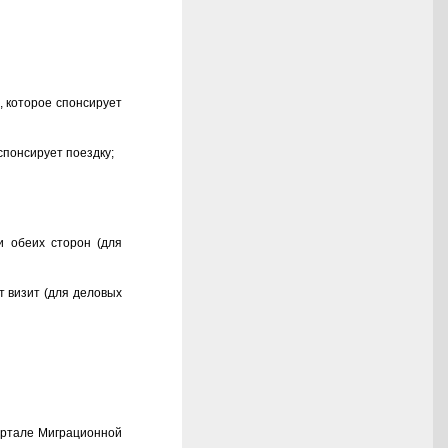
, которое спонсирует
спонсирует поездку;
и обеих сторон (для
т визит (для деловых
ортале Миграционной