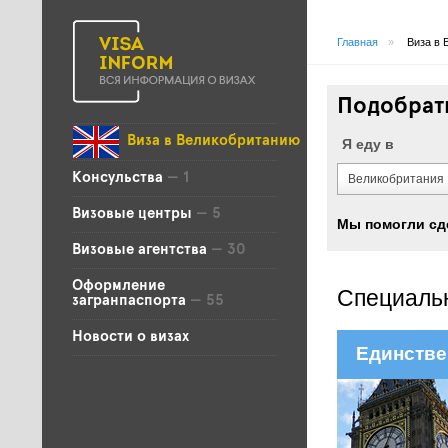
Главная
»
Виза в 
Подобрать
Виза в Великобританию
Я еду в
Консульства
— 1
Великобритания
Визовые центры
— 5
Мы помогли сд
Визовые агентства
— 30
Оформление
Специальн
загранпаспорта
— 55
Новости о визах
Единстве