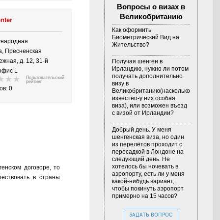
Вопросы о визах в
Великобританию
nter
Как оформить
Биометрический Вид на
ународная
Жительство?
а, Пресненская
жная, д. 12, 31-й
Получая шенген в
Ирландию, нужно ли потом
офис L
получать дополнительно
Пользовательский
рейтинг
визу в
ов: 0
Великобританию(насколько
известно-у них особая
виза), или возможен въезд
с визой от Ирландии?
Добрый день. У меня
шенгенская виза, но один
из перелётов проходит с
пересадкой в Лондоне на
следующий день. Не
хотелось бы ночевать в
енском договоре, то
аэропорту, есть ли у меня
ествовать в страны
какой-нибудь вариант,
чтобы покинуть аэропорт
примерно на 15 часов?
ЗАДАТЬ ВОПРОС