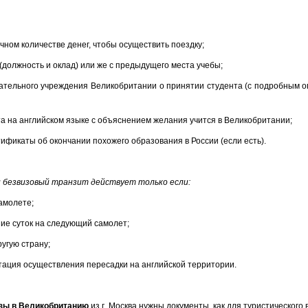
очном количестве денег, чтобы осуществить поездку;
 (должность и оклад) или же с предыдущего места учебы;
вательного учреждения Великобритании о принятии студента (с подробным 
та на английском языке с объяснением желания учится в Великобритании;
ификаты об окончании похожего образования в России (если есть).
 безвизовый транзит действует только если:
амолете;
ние суток на следующий самолет;
ругую страну;
нтация осуществления пересадки на английской территории.
зы в Великобританию
из г. Москва нужны документы, как для туристического