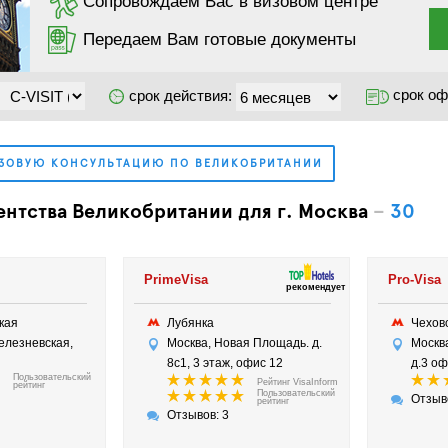
Сопровождаем Вас в визовом центре
Передаем Вам готовые документы
срок оф
срок действия:
ЗОВУЮ КОНСУЛЬТАЦИЮ ПО ВЕЛИКОБРИТАНИИ
ентства Великобритании для г. Москва
–
30
PrimeVisa
Pro-Visa
рекомендует
ская
Лубянка
Чехо
Селезневская,
Москва, Новая Площадь. д.
Москва
8с1, 3 этаж, офис 12
д.3 оф
Пользовательский
Рейтинг VisaInform
рейтинг
Пользовательский
Отзыв
рейтинг
Отзывов: 3