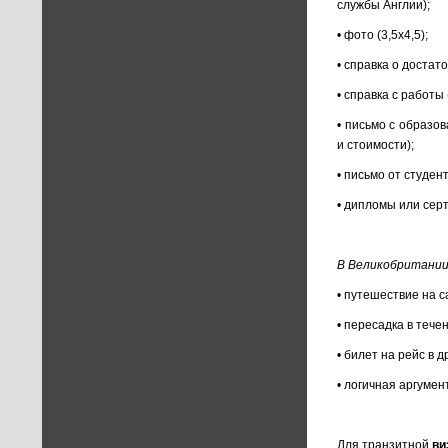
службы Англии);
• фото (3,5х4,5);
• справка о достат
• справка с работы
• письмо с образо
и стоимости);
• письмо от студен
• дипломы или серт
В Великобритании
• путешествие на с
• пересадка в тече
• билет на рейс в д
• логичная аргуме
Для транзитной
ви