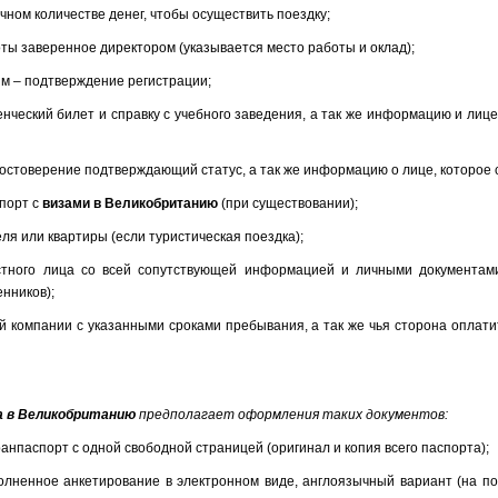
очном количестве денег, чтобы осуществить поездку;
оты заверенное директором (указывается место работы и оклад);
м – подтверждение регистрации;
енческий билет и справку с учебного заведения, а так же информацию и лице
достоверение подтверждающий статус, а так же информацию о лице, которое 
спорт с
визами в Великобританию
(при существовании);
ля или квартиры (если туристическая поездка);
стного лица со всей сопутствующей информацией и личными документам
нников);
ой компании с указанными сроками пребывания, а так же чья сторона оплати
а в Великобританию
предполагает оформления таких документов:
анпаспорт с одной свободной страницей (оригинал и копия всего паспорта);
олненное анкетирование в электронном виде, англоязычный вариант (на п