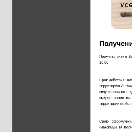
Получени
Получить визу в В
16:00.
Срок действия: Дл
территорию Англии
визу сроком на го
выдаче ранее вые
территории не бол
Сроки оформлени
(максимум за пол