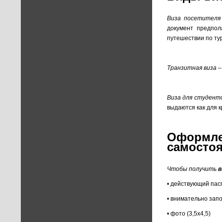
Виза посетителя
документ предпол
путешествии по ту
Транзитная виза
–
Виза для студент
выдаются как для к
Оформлен
самосто
Чтобы получить
в
• действующий пасп
• внимательно зап
• фото (3,5х4,5)