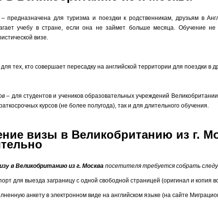
– предназначена для туризма и поездки к родственникам, друзьям в Анг
агает учебу в стране, если она не займет больше месяца. Обучение не
ристической визе.
 для тех, кто совершает пересадку на английской территории для поездки в д
ов
– для студентов и учеников образовательных учреждений Великобритании
раткосрочных курсов (не более полугода), так и для длительного обучения.
ие визы в Великобританию из г. М
ятельно
изу в Великобританию из г. Москва
посетителя требуется собрать след
орт для выезда заграницу с одной свободной страницей (оригинал и копия вс
олненную анкету в электронном виде на английском языке (на сайте Миграцио