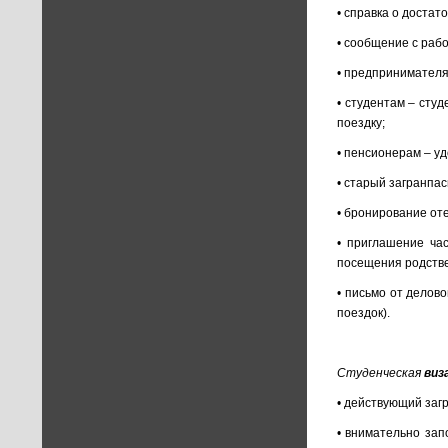
• справка о достат
• сообщение с раб
• предпринимателя
• студентам – студ
поездку;
• пенсионерам – у
• старый загранпа
• бронирование оте
• приглашение ча
посещения родстве
• письмо от делов
поездок).
Студенческая
виз
• действующий загр
• внимательно зап