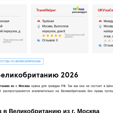
TravelHelper
UKVisaCe
рекомендует
ненская
Трубная
Межд
ый
Москва, Выползов
Москв
й переулок, д.
переулок, дом 8
набере
Пользовательский
этаж, 
рейтинг
Пользовательский
Отзывов: 0
рейтинг
Отзыв
ЕНТСТВА ПО ВЕЛИКОБРИТАНИИ
 Великобританию 2026
танию из г. Москва
нужна для граждан РФ. Так как она не состоит в Шенг
т распространяется исключительно на Великобританию без права путеш
 в Великобританию из г. Москва