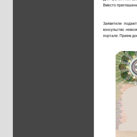
Вместо приглашения
Заявители подают
консульство невоз
портале. Прием док