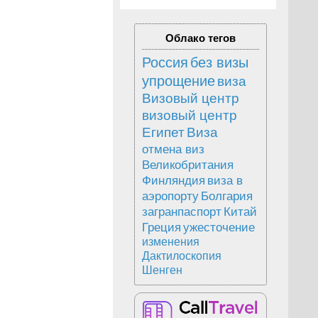
Облако тегов
Россия
без визы
упрощение
виза
Визовый центр
визовый центр
Египет
Виза
отмена виз
Великобритания
Финляндия
виза в
аэропорту
Болгария
загранпаспорт
Китай
Греция
ужесточение
изменения
Дактилоскопия
Шенген