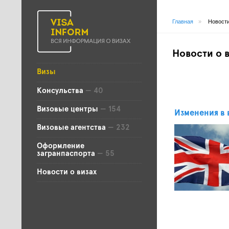
Главная
»
Новости
Новости о 
Визы
Консульства
— 40
Визовые центры
— 154
Изменения в 
Визовые агентства
— 232
Оформление
загранпаспорта
— 55
Новости о визах