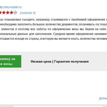
ttp://sky-estate.ru
(голосов: 4)
раз планировал съездить заграницу сталкивался с проблемой оформления 
 необходимо заполнять большое количество документов, оплачивать гос пош
х клиентов и поэтому все заботы по оформлению визы мы берем на себя.
воначальные данные для заполнения. Среднее время оформления занимает
ывается исходя из страны, в которую вы желаете ехать, количества человек 
заявку на
Низкая цена | Гарантия получения
ие визы
.
Добав