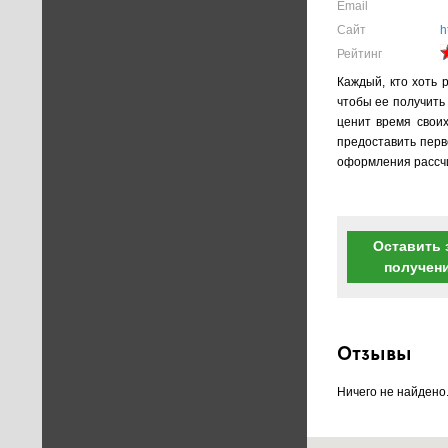
Email
Сайт
h
Рейтинг
Каждый, кто хоть 
чтобы ее получить
ценит время свои
предоставить пер
оформления рассчит
Оставить 
получен
Отзывы
Ничего не найдено