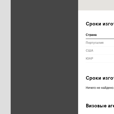
Сроки изго
Страна
Португалия
США
ЮАР
Сроки изго
Ничего не найдено
Визовые аг