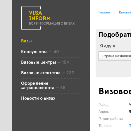
Главная
»
Визовые
Подобрать
Визы
Я еду в
Консульства
— 40
Страна назначе
Визовые центры
— 154
Визовые агентства
— 232
Оформление
загранпаспорта
— 55
Визовое
Новости о визах
Город
М
Адрес
Л
Режим работы
Телефон
П