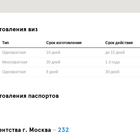
товления виз
Тип
Срок изготовления
Срок действия
Однократная
10 дней
до 15 дней
Многократная
30 дней
1-3 года
Однократная
8 дней
30 дней
товления паспортов
.
ентства г. Москва
–
232