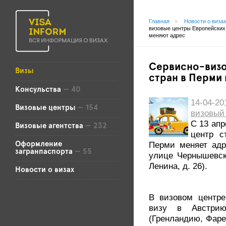
Главная
»
Новости о виза
визовые центры Европейских
меняют адрес
Сервисно-визо
Визы
стран в Перми
Консульства
— 40
14-04-
Визовые центры
— 154
визовый
С 13 апр
Визовые агентства
— 232
центр с
Перми меняет адр
Оформление
загранпаспорта
— 55
улице Чернышевско
Ленина, д. 26).
Новости о визах
В визовом центре
визу в Австрию
(Гренландию, Фаре