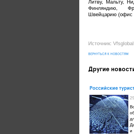
Литву, Мальту, Н
Финляндию, Фр
Швейцарию (офис 
Источник: Vfsglobal
ВЕРНУТЬСЯ К НОВОСТЯМ
Другие новост
Российские турис
2
В
о
д
Д
и