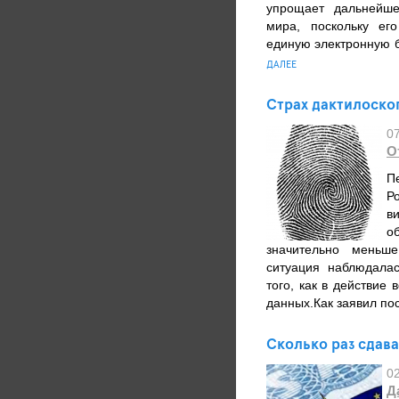
упрощает дальнейше
мира, поскольку ег
единую электронную б
ДАЛЕЕ
Страх дактилоско
0
О
П
Р
в
о
значительно меньш
ситуация наблюдалас
того, как в действие
данных.Как заявил по
Сколько раз сдава
0
Д