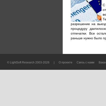
С
о
в
Т
разрешение на выезд
процедуру дактилос
отпечатки. Все оста
раньше нужно было пр
© LightSoft Research 2003-2026
|
О проекте
Связь с нами
Вака