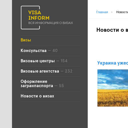
Главная
»
Новости
Новости о 
Визы
Консульства
— 40
Визовые центры
— 154
Украина ужес
Визовые агентства
— 232
Оформление
загранпаспорта
— 55
Новости о визах