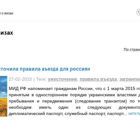
 о визах
визах
По стран
точила правила въезда для россиян
ужесточение
правила въезда
загранпа
27-02-2015
|
Теги:
,
,
МИД РФ напоминает гражданам России, что с 1 марта 2015 го
принятым в одностороннем порядке украинскими властями д
пребывания и передвижения (следование транзитом) по т
необходим иметь один из следующих документов:
дипломатический паспорт, служебный паспорт, паспорт...
ЧИТАТ