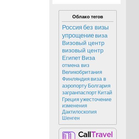
Облако тегов
Россия
без визы
упрощение
виза
Визовый центр
визовый центр
Египет
Виза
отмена виз
Великобритания
Финляндия
виза в
аэропорту
Болгария
загранпаспорт
Китай
Греция
ужесточение
изменения
Дактилоскопия
Шенген