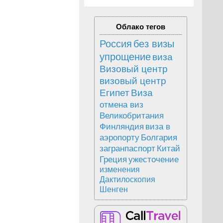
Облако тегов
Россия
без визы
упрощение
виза
Визовый центр
визовый центр
Египет
Виза
отмена виз
Великобритания
Финляндия
виза в
аэропорту
Болгария
загранпаспорт
Китай
Греция
ужесточение
изменения
Дактилоскопия
Шенген