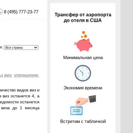
8 (495) 777-23-77
Трансфер от аэропорта
до отеля в США
е:
Минимальная цена
ы виз
упрощение
,
,
Экономия времени
ичество видов виз и
 виз останется 4, а
ведомости останется
я виза до 1 месяца
Встретим с табличкой