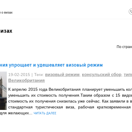
 о визах
визах
По стран
ния упрощает и удешевляет визовый режим
визовый режим
консульский сбор
тип
19-02-2015
|
Теги:
,
,
Великобритания
К апрелю 2015 года Великобритания планирует уменьшить кол
уменьшить их стоимость получения.Таким образом с 15 видов
стоимость их получения снизилась уже сейчас. Как заявили в 
стандартная туристическая виза, рабочая кратковременна
 для желающих...
ЧИТАТЬ ДАЛЕЕ