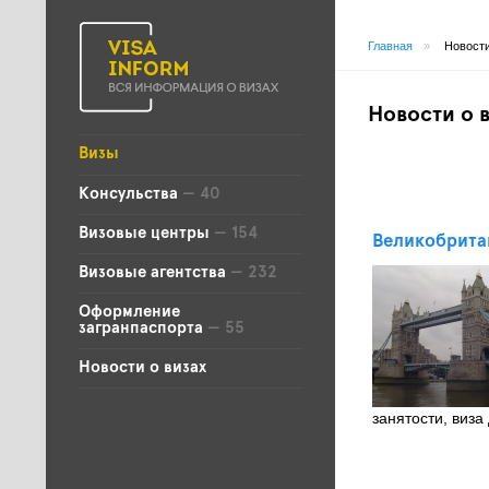
Главная
»
Новости
Новости о 
Визы
Консульства
— 40
Визовые центры
— 154
Великобрита
Визовые агентства
— 232
Оформление
загранпаспорта
— 55
Новости о визах
занятости, виза