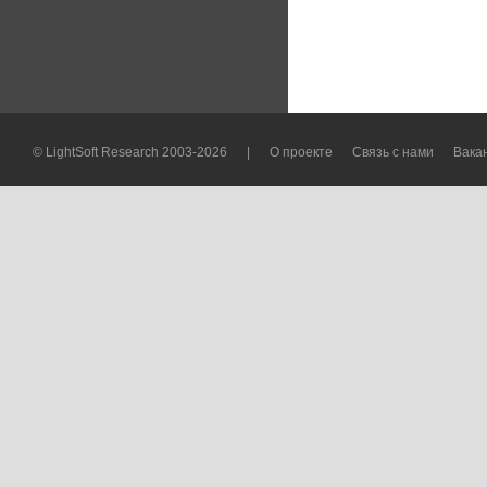
© LightSoft Research 2003-2026
|
О проекте
Связь с нами
Вака