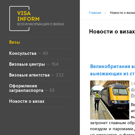
Главная
»
Новости о виза
Новости о визах
Визы
Консульства
— 40
Визовые центры
— 154
Великобритания в
выезжающих из с
Визовые агентства
— 232
1
Оформление
ф
загранпаспорта
— 55
В
Новости о визах
В
а
в
затронет главным обр
поездом и паромами.
не изменится, и форм