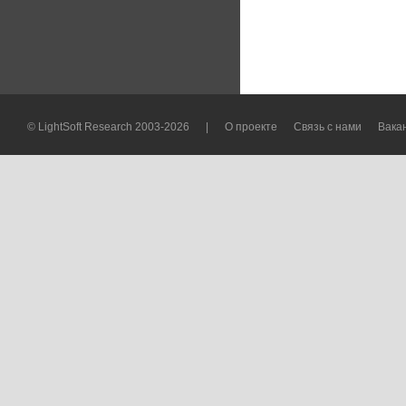
© LightSoft Research 2003-2026
|
О проекте
Связь с нами
Вака