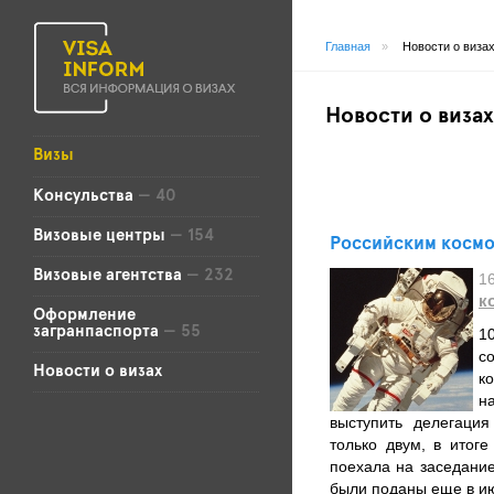
Главная
»
Новости о виза
Новости о визах
Визы
Консульства
— 40
Визовые центры
— 154
Российским космо
Визовые агентства
— 232
1
к
Оформление
загранпаспорта
— 55
1
с
Новости о визах
к
н
выступить делегаци
только двум, в итог
поехала на заседани
были поданы еще в ию