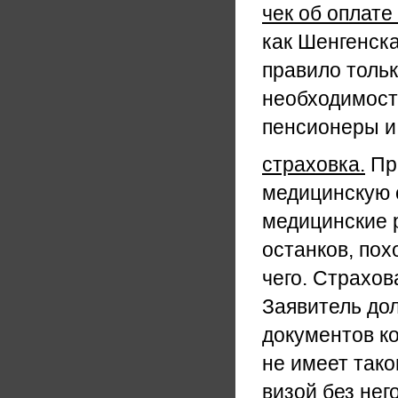
чек об оплате
как Шенгенска
правило тольк
необходимости
пенсионеры и 
страховка.
При
медицинскую 
медицинские 
останков, пох
чего. Страхов
Заявитель до
документов ко
не имеет тако
визой без нег