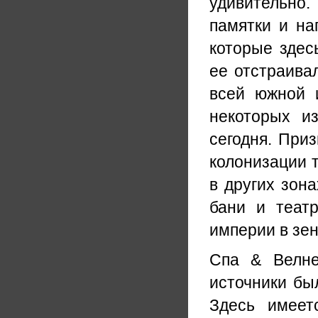
удивительно
памятки и на
которые здес
ее отстраива
всей южной 
некоторых и
сегодня. Приз
колонизации т
в других зон
бани и теат
империи в зен
Спа & Велне
источники бы
Здесь имеет