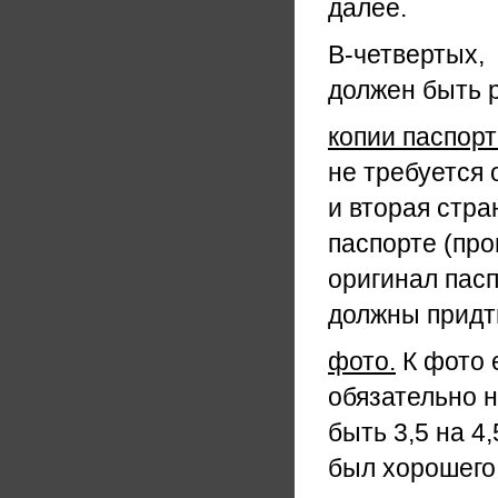
далее.
В-четвертых,
должен быть 
копии паспор
не требуется 
и вторая стра
паспорте (про
оригинал пасп
должны придти
фото.
К фото 
обязательно 
быть 3,5 на 4
был хорошего