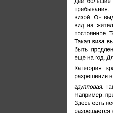
две большие 
пребывания.
визой. Он вы
вид на жител
постоянное. Т
Такая виза в
быть продле
еще на год. Д
Категория к
разрешения н
групповая.
Так
Например, при
Здесь есть не
разрешается 