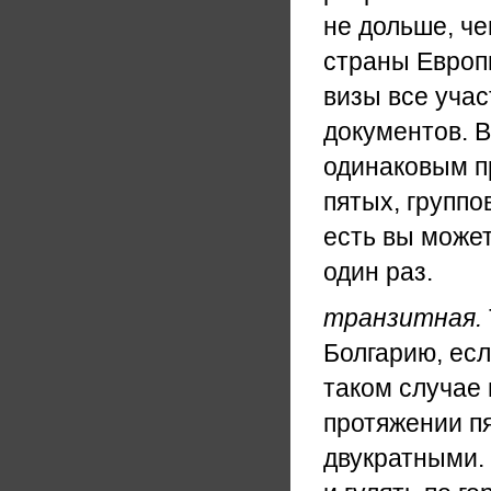
не дольше, че
страны Европы
визы все учас
документов. 
одинаковым пр
пятых, группо
есть вы может
один раз.
транзитная.
Болгарию, есл
таком случае 
протяжении пя
двукратными. 