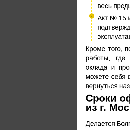
весь пред
Акт № 15 
подтвержд
эксплуатац
Кроме того, 
работы, где
оклада и про
можете себя 
вернуться наз
Сроки о
из г. Мо
Делается Болг