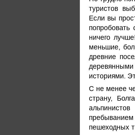
туристов вы
Если вы прост
попробовать 
ничего лучше
меньшие, бол
древние пос
деревянным
историями. Э
С не менее ч
страну, Болг
альпинистов
пребывание
пешеходных т