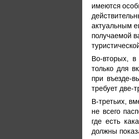
имеются особ
действительны
актуальным е
получаемой ва
туристической
Во-вторых, в
только для в
при въезде-в
требует две-т
В-третьих, вм
не всего пасп
где есть как
должны показа