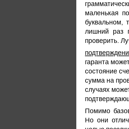
грамматиче
маленькая по
буквальном, 
лишний раз 
проверить. Л
подтверждени
гаранта може
состояние сче
сумма на про
случаях может
подтверждающа
Помимо базо
Но они отлич