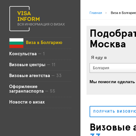
Главная
»
Виза в Болгари
Подобрат
Москва
Виза в Болгарию
Консульства
— 1
Я еду в
Визовые центры
— 11
Болгария
Визовые агентства
— 33
Мы помогли сделать
Оформление
загранпаспорта
— 55
Новости о визах
ПОЛУЧИТЬ ВИЗОВУ
Визовые а