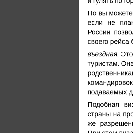
и гулять по го
Но вы можете 
если не пла
России позво
своего рейса 
въездная.
Это
туристам. Она
родственника
командировок 
подаваемых д
Подобная ви
страны на пр
же разрешени