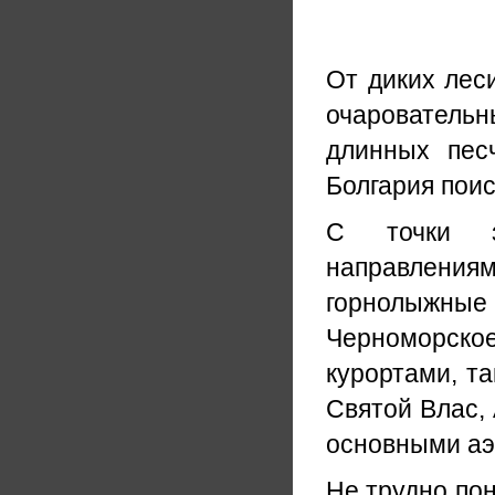
От диких лес
очаровательн
длинных пес
Болгария пои
С точки з
направлениям
горнолыжны
Черноморск
курортами, та
Святой Влас,
основными аэ
Не трудно по