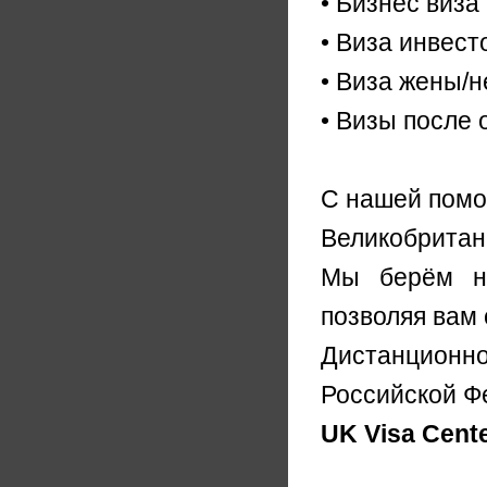
• Бизнес виза
• Виза инвест
• Виза жены/
• Визы после 
С нашей помо
Великобритан
Мы берём на
позволяя вам 
Дистанционн
Российской Ф
UK Visa Cent