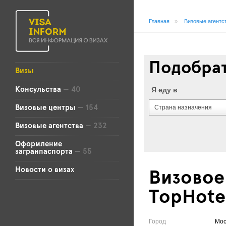
Главная
»
Визовые агентс
Подобрат
Визы
Я еду в
Консульства
— 40
Страна назначения
Визовые центры
— 154
Визовые агентства
— 232
Оформление
загранпаспорта
— 55
Новости о визах
Визовое 
TopHote
Город
Мос