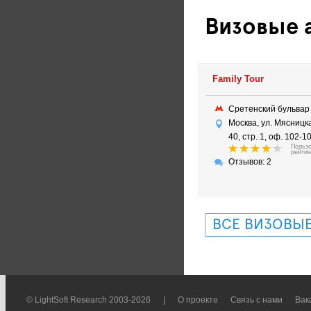
Визовые а
Family Tour
Сретенский бульва
Москва, ул. Мясницка
40, стр. 1, оф. 102-1
Польз
рейтин
Отзывов: 2
ВСЕ ВИЗОВЫЕ
© LightSoft Research 2003-2026
|
О проекте
Связь с нами
Вак