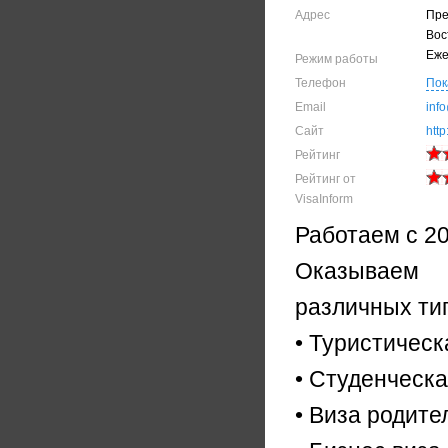
Адрес
Пре
Вос
Еже
Режим работы
Телефон
Пок
Email
inf
Сайт
http
Рейтинг
Рейтинг от
VisaInform
Работаем с 20
Оказываем
различных ти
• Туристическ
• Студенческ
• Виза родит